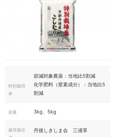
節減対象農薬：当地比5割減
化学肥料（窒素成分）：当地比5
特別栽培
割減
米
3kg、5kg
容量
栽培責任
丹後しきしま会 三浦享